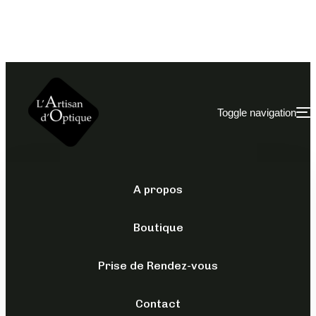
Toggle navigation
A propos
OWLET PREMIUM
/
POUR
ELLE
/
SOLAIRES
Boutique
OPAP055 ECAILLE
Prise de Rendez-vous
BLACK 53/21
(COPIE)
Contact