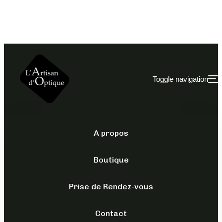
Toggle navigation
A propos
POUR ELLE
/
SOLAIRES
/
YALEA
Boutique
SOLAIRES YALEA
– SYA078
Prise de Rendez-vous
Contact