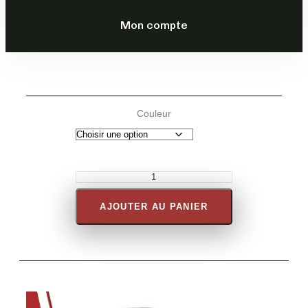
169,00
€
TTC
Mon compte
DESCRIPTION
Couleur
AJOUTER AU PANIER