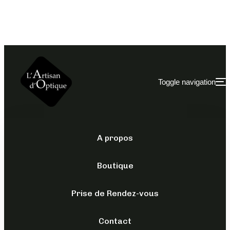
Toggle navigation
A propos
OPTIQUES
/
POLICE
/
POUR LUI
Boutique
VPLA 59
Prise de Rendez-vous
159,00
€
TTC
Contact