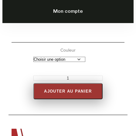
149,00
€
TTC
Mon compte
DESCRIPTION
Couleur
AJOUTER AU PANIER