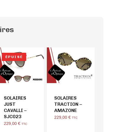
ires
ÉPUISÉ
SOLAIRES
SOLAIRES
JUST
TRACTION –
CAVALLI –
AMAZONE
SJC023
229,00
€
TTC
229,00
€
TTC