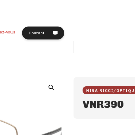
ez-vous
Contact
NINA RICCI
/
OPTIQU
VNR390