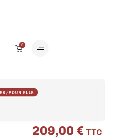
0
ES
/
POUR ELLE
209,00
€
TTC