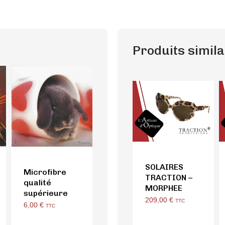
Produits simila
SOLAIRES
Microfibre
TRACTION –
qualité
MORPHEE
supérieure
209,00
€
TTC
6,00
€
TTC