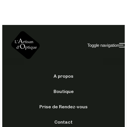
Toggle navigation
A propos
JUST CAVALLI
/
OPTIQUES
/
POUR ELLE
Boutique
VJC121
Prise de Rendez-vous
189,00
€
TTC
Contact