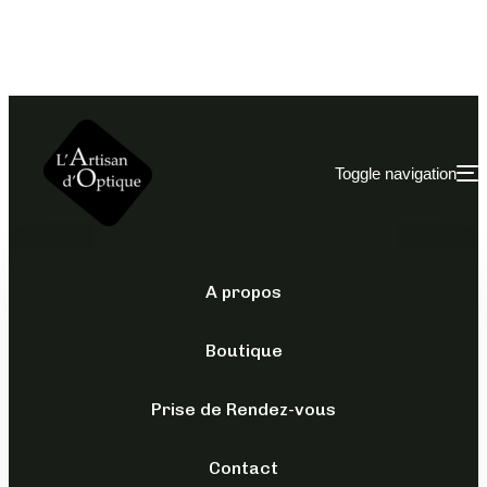
Toggle navigation
A propos
JUST CAVALLI
/
OPTIQUES
/
POUR ELLE
Boutique
VJC 017
Prise de Rendez-vous
179,00
€
TTC
Contact