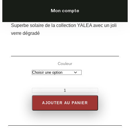
169,00
€
TTC
Mon compte
DESCRIPTION
Superbe solaire de la collection YALEA avec un joli
verre dégradé
Couleur
AJOUTER AU PANIER