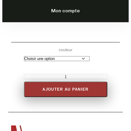
299,00
€
TTC
Mon compte
DESCRIPTION
couleur
AJOUTER AU PANIER