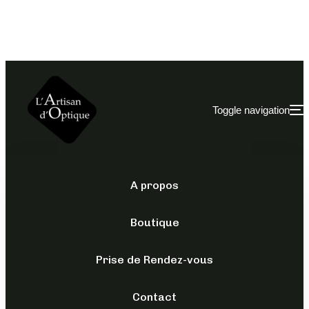
Toggle navigation
A propos
IN'BÔ
/
POUR ELLE
/
SOLAIRES
Boutique
MONCEL
Prise de Rendez-vous
239,00
€
–
Contact