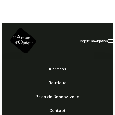
Toggle navigation
A propos
OPTIQUES
/
POUR ELLE
/
XAVIER
GARCIA
Boutique
MARTINA
Prise de Rendez-vous
189,00
€
Contact
TTC