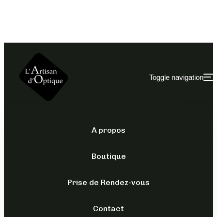
Toggle navigation
A propos
OPTIQUES
/
POUR ELLE
/
XAVIER
GARCIA
Boutique
MARLA
Prise de Rendez-vous
189,00
€
Contact
TTC