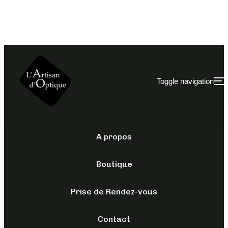
Toggle navigation
A propos
OPTIQUES
/
POUR ELLE
/
XAVIER
GARCIA
Boutique
BLATTA
Prise de Rendez-vous
189,00
€
Contact
TTC