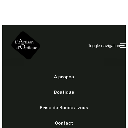
Toggle navigation
A propos
OPTIQUES
/
POUR ELLE
/
TRACTION
PRODUCTIONS
Boutique
ALBIZIA
Prise de Rendez-vous
229,00
€
Contact
TTC