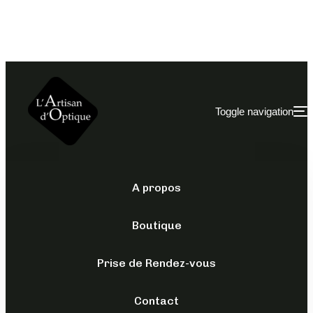
Toggle navigation
A propos
OPTIQUES
/
POUR ELLE
/
YALEA
Boutique
VYA165
Prise de Rendez-vous
159,00
€
TTC
Contact