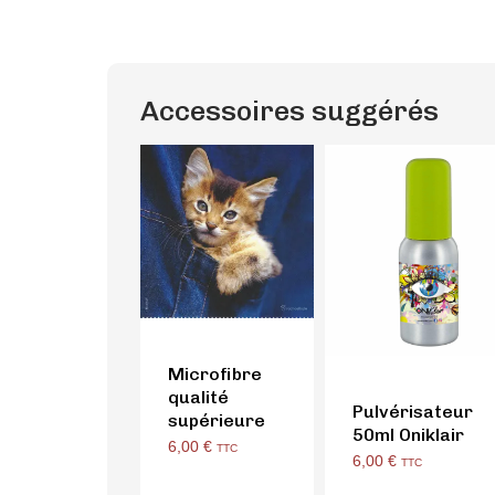
Accessoires suggérés
Microfibre
qualité
Pulvérisateur
supérieure
50ml Oniklair
6,00
€
TTC
6,00
€
TTC