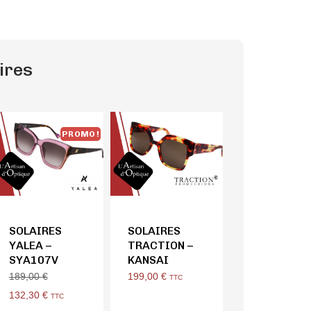
ires
PROMO !
SOLAIRES
SOLAIRES
YALEA –
TRACTION –
SYA107V
KANSAI
199,00
€
189,00
€
TTC
132,30
€
TTC