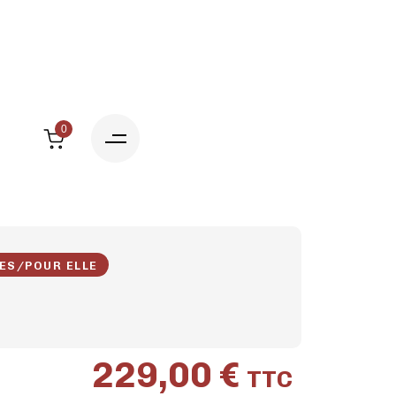
0
ES
/
POUR ELLE
229,00
€
TTC