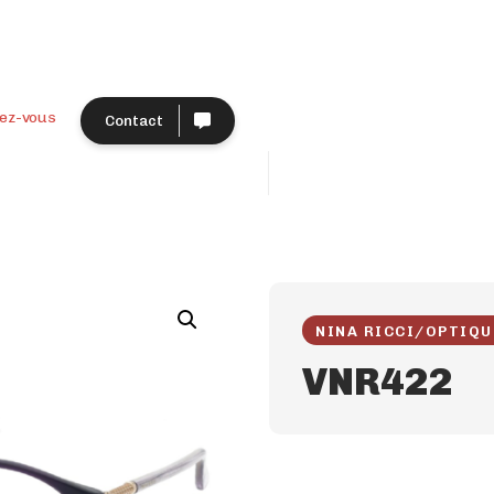
ez-vous
Contact
NINA RICCI
/
OPTIQU
VNR422