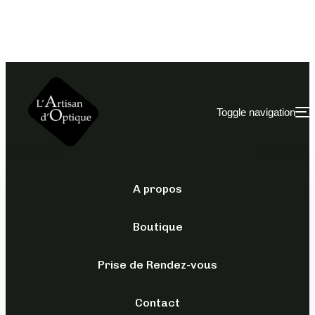
Toggle navigation
A propos
JUST CAVALLI
/
OPTIQUES
/
POUR ELLE
Boutique
VJC011
Prise de Rendez-vous
179,00
€
TTC
Contact