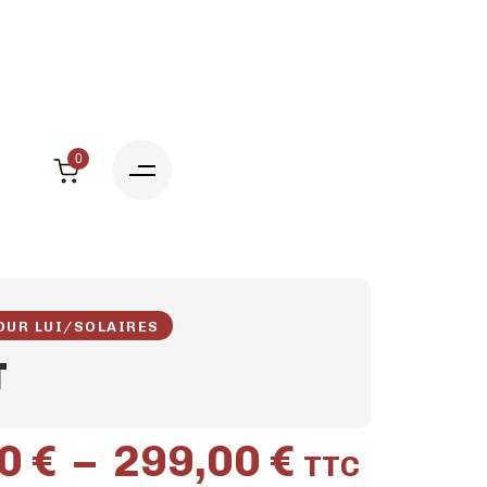
0
OUR LUI
/
SOLAIRES
T
00
€
–
299,00
€
TTC