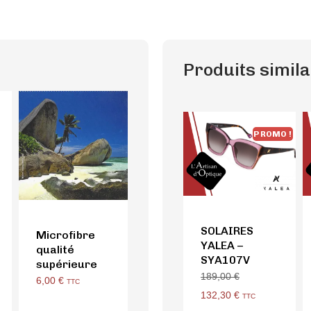
Produits simila
PROMO !
SOLAIRES
Microfibre
YALEA –
qualité
SYA107V
supérieure
189,00
€
6,00
€
TTC
132,30
€
TTC