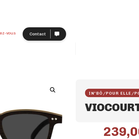
ez-vous
Contact
IN'BÔ
/
POUR ELLE
/
P
VIOCOUR
239,