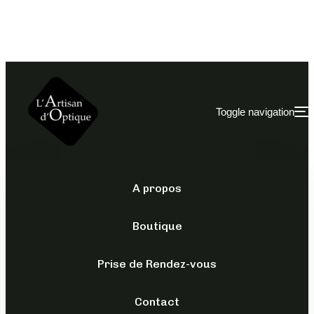
Toggle navigation
A propos
FILA
/
OPTIQUES
/
POUR LUI
Boutique
VFI 531
Prise de Rendez-vous
129,00
€
TTC
Contact