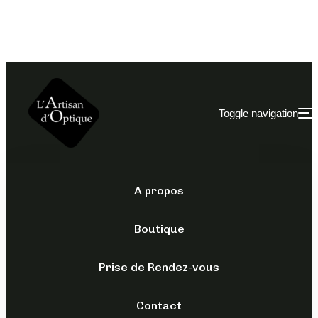
Toggle navigation
A propos
POUR ELLE
/
SOLAIRES
/
YALEA
Boutique
SYA155
Prise de Rendez-vous
149,00
€
TTC
Contact