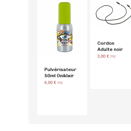
Cordon
Adulte noir
3,00
€
TTC
Pulvérisateur
50ml Oniklair
6,00
€
TTC