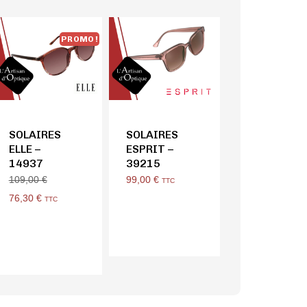
PROMO !
SOLAIRES
SOLAIRES
ELLE –
ESPRIT –
14937
39215
99,00
€
109,00
€
TTC
76,30
€
TTC