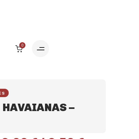
0
ES
 HAVAIANAS –