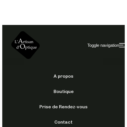
Toggle navigation
A propos
CONVERSE
/
POUR LUI
/
SOLAIRES
Boutique
SCO192
Prise de Rendez-vous
109,00
€
49,00
€
Contact