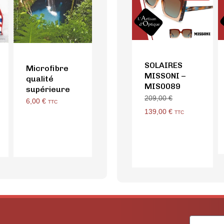
SOLAIRES
Microfibre
MISSONI –
qualité
MIS0089
supérieure
209,00
€
6,00
€
TTC
139,00
€
TTC