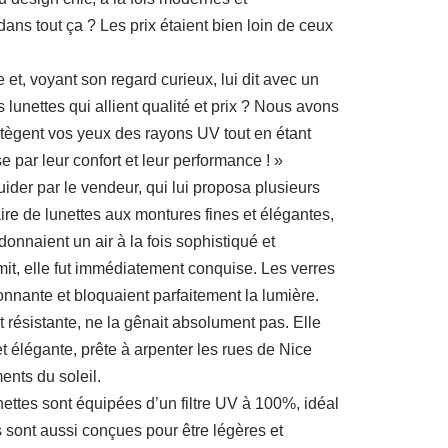
dans tout ça ? Les prix étaient bien loin de ceux
et, voyant son regard curieux, lui dit avec un
 lunettes qui allient qualité et prix ? Nous avons
otègent vos yeux des rayons UV tout en étant
se par leur confort et leur performance ! »
uider par le vendeur, qui lui proposa plusieurs
re de lunettes aux montures fines et élégantes,
donnaient un air à la fois sophistiqué et
mit, elle fut immédiatement conquise. Les verres
onnante et bloquaient parfaitement la lumière.
t résistante, ne la gênait absolument pas. Elle
et élégante, prête à arpenter les rues de Nice
ents du soleil.
nettes sont équipées d’un filtre UV à 100%, idéal
s sont aussi conçues pour être légères et