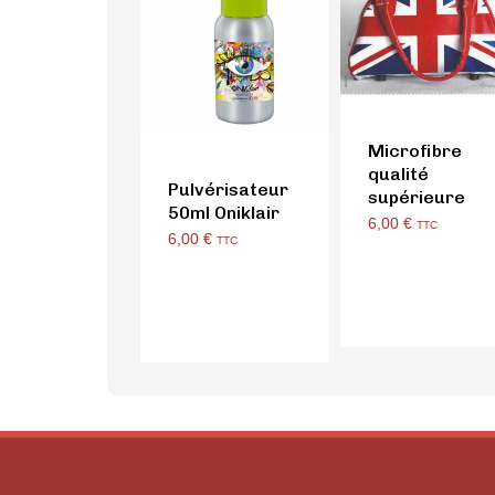
Microfibre
qualité
Pulvérisateur
supérieure
50ml Oniklair
6,00
€
TTC
6,00
€
TTC