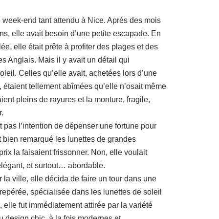
n week-end tant attendu à Nice. Après des mois
s, elle avait besoin d’une petite escapade. En
lée, elle était prête à profiter des plages et des
Anglais. Mais il y avait un détail qui
soleil. Celles qu’elle avait, achetées lors d’une
, étaient tellement abîmées qu’elle n’osait même
aient pleins de rayures et la monture, fragile,
r.
 pas l’intention de dépenser une fortune pour
it bien remarqué les lunettes de grandes
rix la faisaient frissonner. Non, elle voulait
légant, et surtout… abordable.
r la ville, elle décida de faire un tour dans une
 repérée, spécialisée dans les lunettes de soleil
 elle fut immédiatement attirée par la variété
u design chic, à la fois modernes et