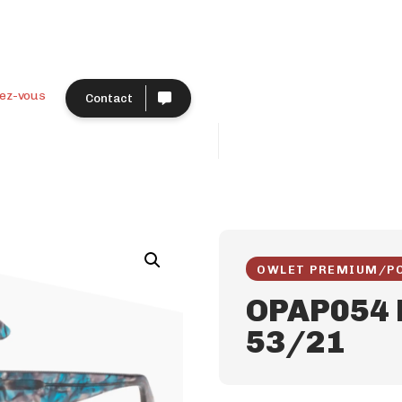
ez-vous
Contact
OWLET PREMIUM
/
P
OPAP054 
53/21