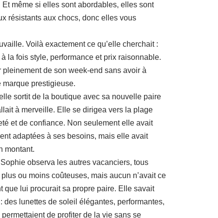
. Et même si elles sont abordables, elles sont
x résistants aux chocs, donc elles vous
uvaille. Voilà exactement ce qu’elle cherchait :
à la fois style, performance et prix raisonnable.
ter pleinement de son week-end sans avoir à
e marque prestigieuse.
lle sortit de la boutique avec sa nouvelle paire
allait à merveille. Elle se dirigea vers la plage
té et de confiance. Non seulement elle avait
ment adaptées à ses besoins, mais elle avait
n montant.
, Sophie observa les autres vacanciers, tous
il plus ou moins coûteuses, mais aucun n’avait ce
que lui procurait sa propre paire. Elle savait
x : des lunettes de soleil élégantes, performantes,
i permettaient de profiter de la vie sans se