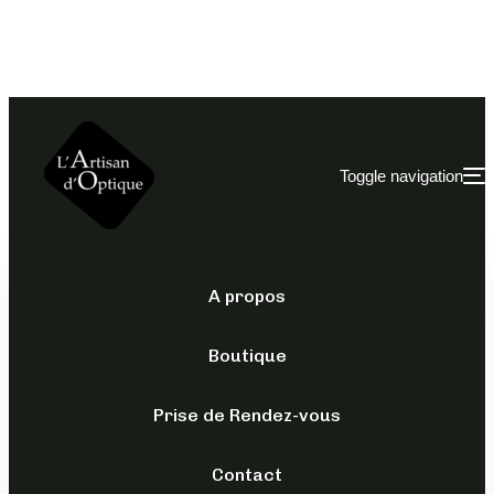
Toggle navigation
A propos
LUNETTES DE PISCINE
/
MYOPIE
Boutique
LUNETTES JAUNE
MYOPIE
Prise de Rendez-vous
MOYENNE ET
Contact