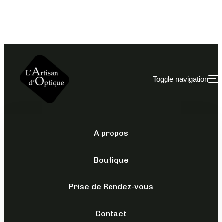
Toggle navigation
A propos
LUNETTES DE PISCINE
/
MYOPIE
Boutique
LUNETTES BLEUE
FAIBLE MYOPIE
Prise de Rendez-vous
Contact