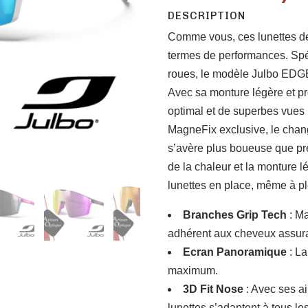
DESCRIPTION
Comme vous, ces lunettes de 
termes de performances. Spé
roues, le modèle Julbo EDGE
Avec sa monture légère et p
optimal et de superbes vues
MagneFix exclusive, le change
s’avère plus boueuse que prév
de la chaleur et la monture 
lunettes en place, même à pl
Branches Grip Tech
: Ma
adhérent aux cheveux assuran
Ecran Panoramique
: L
maximum.
3D Fit Nose
: Avec ses ai
lunettes s’adaptent à tous le