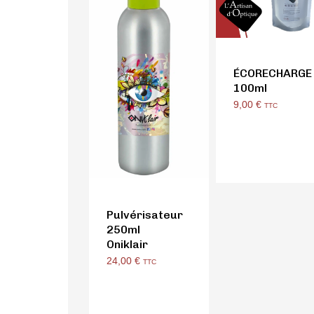
ÉCORECHARGE
100ml
9,00
€
TTC
Pulvérisateur
250ml
Oniklair
24,00
€
TTC