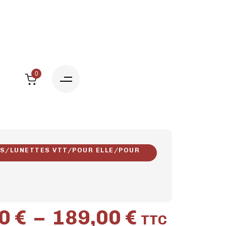
0
TS
/
LUNETTES VTT
/
POUR ELLE
/
POUR
00
€
–
189,00
€
TTC