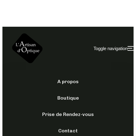
Toggle navigation
A propos
CHANTAL
THOMASS
/
OPTIQUES
/
POUR ELLE
Boutique
CT 14191
Prise de Rendez-vous
179,00
€
Contact
TTC