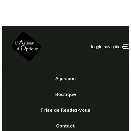
Toggle navigation
A propos
LOU CREATION
/
OPTIQUES
/
POUR LUI
Boutique
AM 55
Prise de Rendez-vous
149,00
€
TTC
Contact