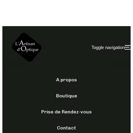
Toggle navigation
A propos
LOU CREATION
/
OPTIQUES
/
POUR LUI
Boutique
AM 38
Prise de Rendez-vous
149,00
€
TTC
Contact