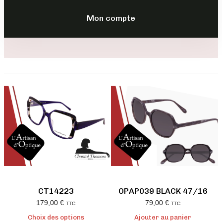
Mon compte
CT14223
OPAP039 BLACK 47/16
179,00
€
79,00
€
TTC
TTC
Choix des options
Ajouter au panier