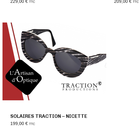
229,00
€
209,00
€
TTC
TTC
SOLAIRES TRACTION – NICETTE
199,00
€
TTC