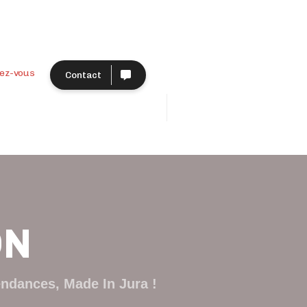
ez-vous
Contact
ON
endances, Made In Jura !