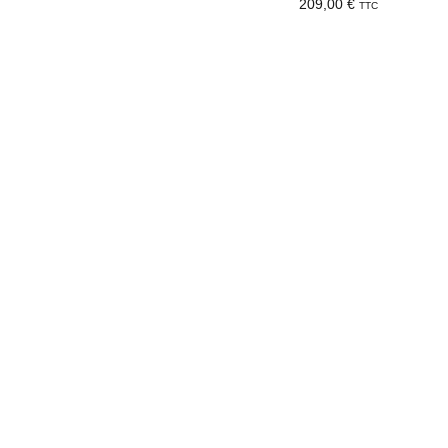
209,00
€
TTC